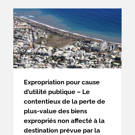
saisi par la DAJ de Bercy vient de rendre
un avis très attendu sur deux questions,
d’inégale importance pratique, que se
posaient les praticiens de la commande
publique.
Expropriation pour cause
d’utilité publique – Le
contentieux de la perte de
plus-value des biens
expropriés non affecté à la
destination prévue par la