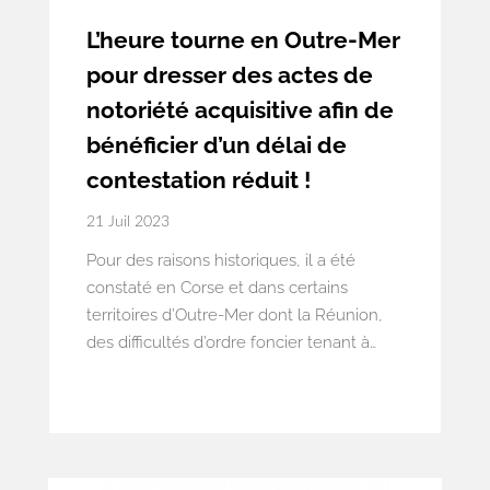
L’heure tourne en Outre-Mer
pour dresser des actes de
notoriété acquisitive afin de
bénéficier d’un délai de
contestation réduit !
21 Juil 2023
Pour des raisons historiques, il a été
constaté en Corse et dans certains
territoires d’Outre-Mer dont la Réunion,
des difficultés d’ordre foncier tenant à
l’existence d’un grand nombre
d’indivisions résultant de successions non
réglées et à un nombre important
d’occupants sans titre de propriétés
depuis plusieurs générations. Le défaut