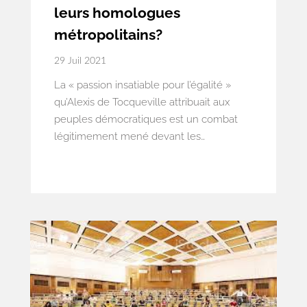
leurs homologues
métropolitains?
29 Juil 2021
La « passion insatiable pour l’égalité »
qu’Alexis de Tocqueville attribuait aux
peuples démocratiques est un combat
légitimement mené devant les
juridictions nationales. Devise de notre
République, le principe d’égalité des
citoyens devant la loi a permis de
nombreuses avancées pour une société
plus juste.