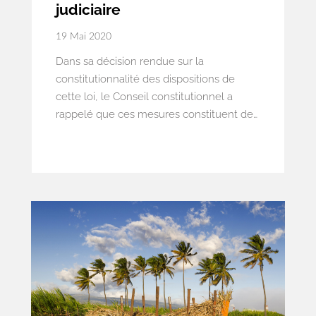
judiciaire
19 Mai 2020
Dans sa décision rendue sur la
constitutionnalité des dispositions de
cette loi, le Conseil constitutionnel a
rappelé que ces mesures constituent des
mesures privatives de liberté dès lors que
l’intéressé doit demeurer à son domicile
ou dans un lieu d’hébergement durant
une plage horaire supérieure à douze
heures. Elles devaient par conséquent
être accompagnées des garanties
permettant la sauvegarde de la liberté
individuelle prévue à l’article 66 de la
Constitution – plus particulièrement
l’intervention du juge judiciaire en amont
de la mesure.