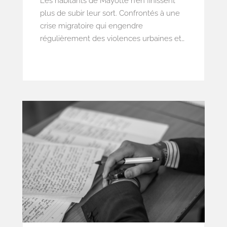
Les habitants de Mayotte n’en finissent
plus de subir leur sort. Confrontés à une
crise migratoire qui engendre
régulièrement des violences urbaines et
une saturation des services publics à tous
les niveaux, le quotidien des mahorais est
à nouveau considérablement impacté par
une pénurie d’eau qui fait suite à un
nouvel épisode de sécheresse, mais qui
trouve sa source dans une gestion
désastreuse du service de production et
de distribution d’eau potable.