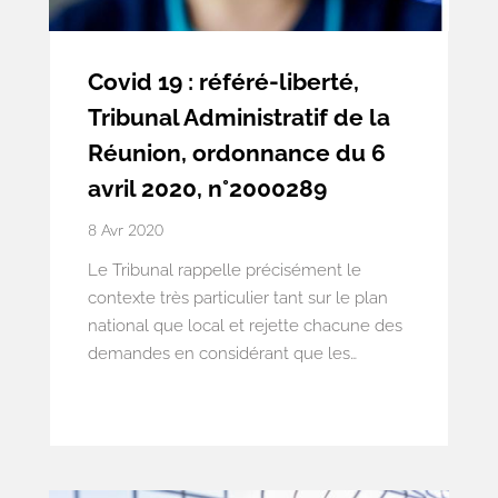
Covid 19 : référé-liberté,
Tribunal Administratif de la
Réunion, ordonnance du 6
avril 2020, n°2000289
8 Avr 2020
Le Tribunal rappelle précisément le
contexte très particulier tant sur le plan
national que local et rejette chacune des
demandes en considérant que les
carences, à les supposer établies, ne
caractérisent pas une atteinte grave et
manifestement illégale à une liberté
fondamentale.