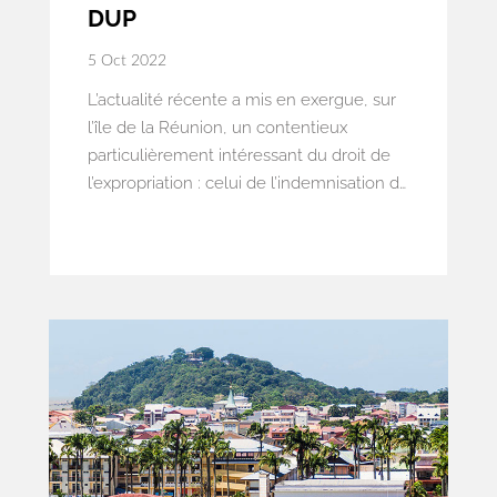
DUP
5 Oct 2022
L’actualité récente a mis en exergue, sur
l’île de la Réunion, un contentieux
particulièrement intéressant du droit de
l’expropriation : celui de l’indemnisation de
la perte de plus-value des biens
expropriés, non affectés à la destination
prévue par la Déclaration d’Utilité
Publique (DUP).