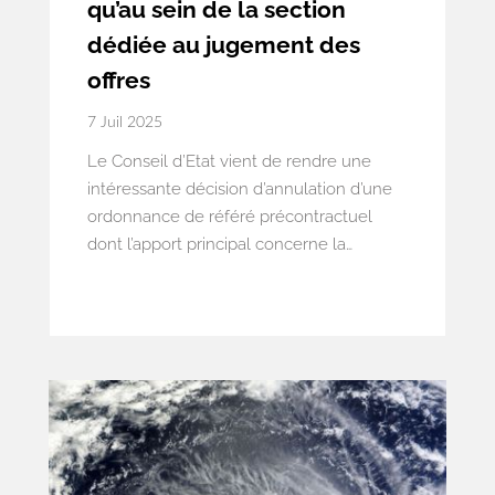
qu’au sein de la section
dédiée au jugement des
offres
7 Juil 2025
Le Conseil d’Etat vient de rendre une
intéressante décision d’annulation d’une
ordonnance de référé précontractuel
dont l’apport principal concerne la
distinction à effectuer entre (i) les
éléments demandés par le règlement de
consultation à peine d’irrégularité, dont la
non-production rend une offre
incomplète que l’acheteur est tenu
d’écarter, et (ii) ceux qui sont demandés
pour simplement apprécier la valeur
technique d’une offre, dont l’absence de
production n’est source que d’une plus