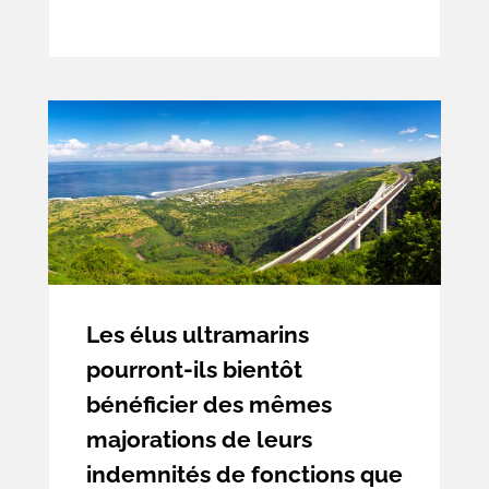
respecter au sein de leur établissement
les mesures sanitaires imposées par le
gouvernement pour lutter contre la
propagation du virus, telles que les
mesures de distanciation sociale, de port
du masque de protection, et surtout de
contrôle de détention auprès de leurs
clients de leur pass sanitaire devenu par
la suite le pass vaccinal.
Les élus ultramarins
pourront-ils bientôt
bénéficier des mêmes
majorations de leurs
indemnités de fonctions que