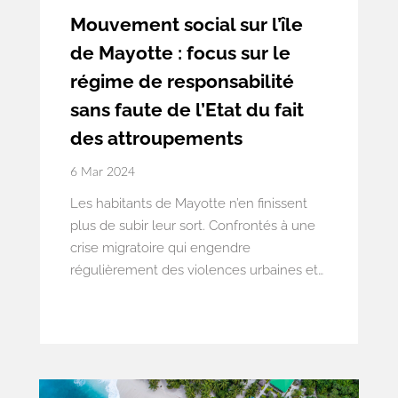
Mouvement social sur l’île
de Mayotte : focus sur le
régime de responsabilité
sans faute de l’Etat du fait
des attroupements
6 Mar 2024
Les habitants de Mayotte n’en finissent
plus de subir leur sort. Confrontés à une
crise migratoire qui engendre
régulièrement des violences urbaines et
une saturation des services publics à tous
les niveaux, le quotidien des mahorais est
à nouveau considérablement impacté par
une pénurie d’eau qui fait suite à un
nouvel épisode de sécheresse, mais qui