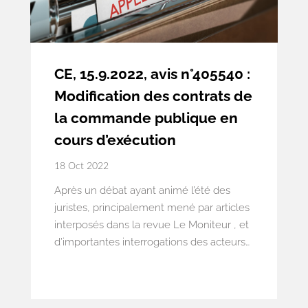
CE, 15.9.2022, avis n°405540 :
Modification des contrats de
la commande publique en
cours d’exécution
18 Oct 2022
Après un débat ayant animé l’été des
juristes, principalement mené par articles
interposés dans la revue Le Moniteur , et
d’importantes interrogations des acteurs
dans un contexte de crises successives
provoquant une hausse brutale du prix
des matières premières, le Conseil d’Etat