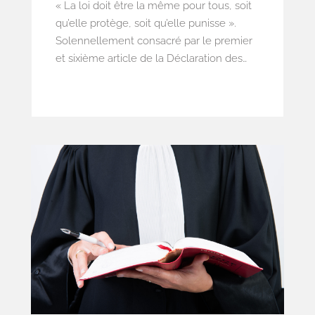
« La loi doit être la même pour tous, soit
qu’elle protège, soit qu’elle punisse ».
Solennellement consacré par le premier
et sixième article de la Déclaration des
Droits de l’Homme et du Citoyen, le
principe d’égalité devant la loi a été
utilement mis en lumière et défendu par
le Cabinet Dugoujon & Associés à
l’occasion d’une question prioritaire de
constitutionnalité. En effet, la rupture
d’égalité dissociant les élus ultramarins de
leurs homologues métropolitains sur la
question de la majoration de leurs
indemnités de fonctions fût déclarée
inconstitutionnelle le 21 octobre 2021.