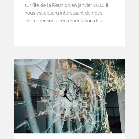
sur l’île de la Réunion en janvier 2024, il
nous est apparu intéressant de nous
interroger sur la réglementation des
catastrophes naturelles applicable à la
Réunion.
L’île de la Réunion est un Département
d’Outre-mer situé dans l’Archipel des
Mascareignes, au nord du tropique du
Capricorne dans l’Océan Indien et sur
laquelle se situe le volcan, encore actif,
du Piton de la Fournaise.