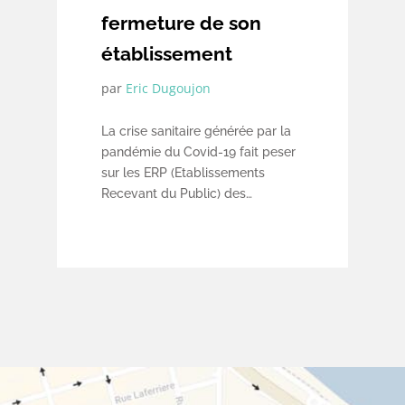
fermeture de son
établissement
par
Eric Dugoujon
La crise sanitaire générée par la
pandémie du Covid-19 fait peser
sur les ERP (Etablissements
Recevant du Public) des
obligations inédites en matière
d’accueil du public : celles de
faire respecter au sein de leur
établissement les mesures
sanitaires imposées par le
gouvernement pour lutter contre
la propagation du virus, telles que
les mesures de distanciation
sociale, de port du masque de
protection, et surtout de contrôle