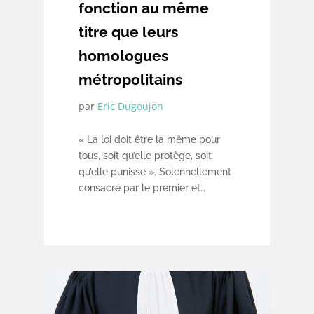
fonction au même
titre que leurs
homologues
métropolitains
par
Eric Dugoujon
« La loi doit être la même pour
tous, soit qu’elle protège, soit
qu’elle punisse ». Solennellement
consacré par le premier et
sixième article de la Déclaration
des Droits de l’Homme et du
Citoyen, le principe d’égalité
devant la loi a été utilement mis
en lumière et défendu par le
Cabinet Dugoujon & Associés à
l’occasion d’une question