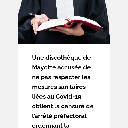
prioritaire de constitutionnalité. En
effet, la rupture d’égalité
dissociant les élus ultramarins de
leurs homologues métropolitains
sur la question de la majoration
de leurs indemnités de fonctions
fût déclarée inconstitutionnelle le
21 octobre 2021.
Une discothèque de
Mayotte accusée de
ne pas respecter les
mesures sanitaires
liées au Covid-19
obtient la censure de
l’arrêté préfectoral
ordonnant la