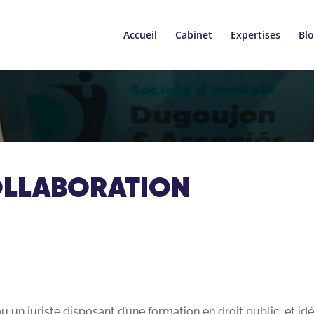
Accueil
Cabinet
Expertises
Bl
OLLABORATION
un juriste disposant d’une formation en droit public, et id