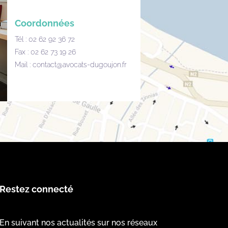
Coordonnées
Tél : 02 62 92 36 72
Fax : 02 62 73 19 26
Mail :
contact@avocats-dugoujon.fr
Restez connecté
En suivant nos actualités sur nos réseaux