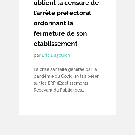
obtient la censure de
l’arrêté préfectoral
ordonnant la
fermeture de son
établissement
par
Eric Dugoujon
La crise sanitaire générée par la
pandémie du Covid-19 fait peser
sur les ERP (Etablissements
Recevant du Public) des
obligations inédites en matière
d’accueil du public : celles de
faire respecter au sein de leur
établissement les mesures
sanitaires imposées par le
gouvernement pour lutter contre