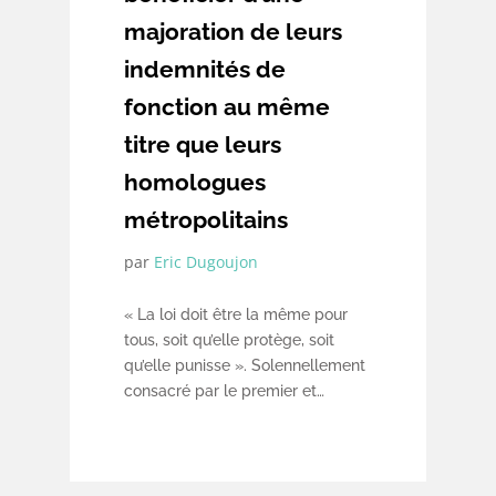
majoration de leurs
indemnités de
fonction au même
titre que leurs
homologues
métropolitains
par
Eric Dugoujon
« La loi doit être la même pour
tous, soit qu’elle protège, soit
qu’elle punisse ». Solennellement
consacré par le premier et
sixième article de la Déclaration
des Droits de l’Homme et du
Citoyen, le principe d’égalité
devant la loi a été utilement mis