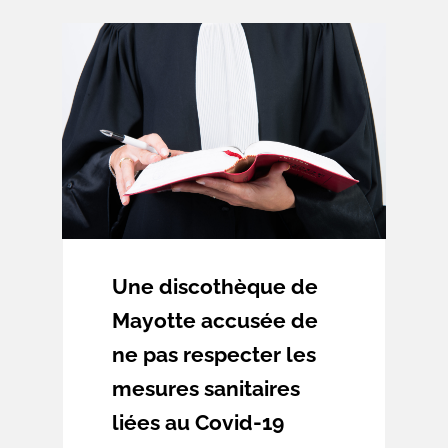
en lumière et défendu par le
Cabinet Dugoujon & Associés à
l’occasion d’une question
prioritaire de constitutionnalité. En
effet, la rupture d’égalité
dissociant les élus ultramarins de
leurs homologues métropolitains
sur la question de la majoration
de leurs indemnités de fonctions
fût déclarée inconstitutionnelle le
21 octobre 2021.
Une discothèque de
Mayotte accusée de
ne pas respecter les
mesures sanitaires
liées au Covid-19