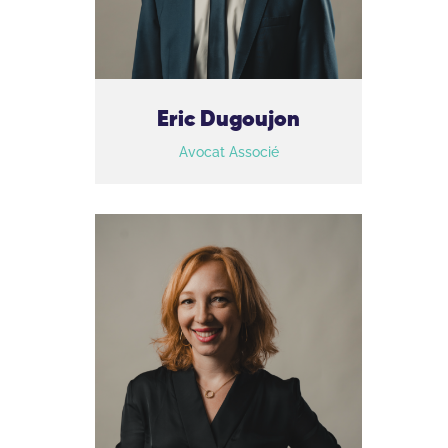
Eric Dugoujon
Avocat Associé