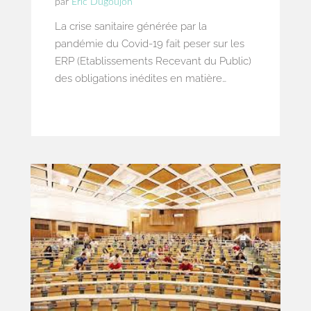
par
Eric Dugoujon
La crise sanitaire générée par la
pandémie du Covid-19 fait peser sur les
ERP (Etablissements Recevant du Public)
des obligations inédites en matière
d’accueil du public : celles de faire
respecter au sein de leur établissement
les mesures sanitaires imposées par le
gouvernement pour lutter contre la
propagation du virus, telles que les
mesures de distanciation sociale, de port
du masque de protection, et surtout de
contrôle de détention auprès de leurs
clients de leur pass sanitaire devenu par
la suite le pass vaccinal.