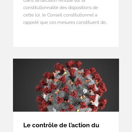
Dans sa décision rendue sur la
constitutionnalité des dispositions de
cette loi, le Conseil constitutionnel a
rappelé que ces mesures constituent des
mesures privatives de liberté dès lors que
l’intéressé doit demeurer à son domicile
ou dans un lieu d’hébergement durant
une plage horaire supérieure à douze
heures. Elles devaient par conséquent
être accompagnées des garanties
permettant la sauvegarde de la liberté
individuelle prévue à l’article 66 de la
Constitution – plus particulièrement
l’intervention du juge judiciaire en amont
de la mesure.
Le contrôle de l’action du