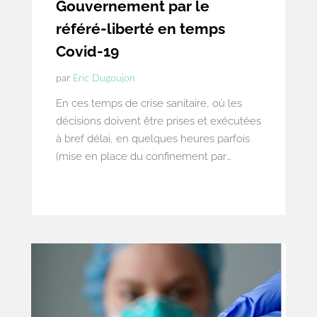
Gouvernement par le
référé-liberté en temps
Covid-19
par
Eric Dugoujon
En ces temps de crise sanitaire, où les
décisions doivent être prises et exécutées
à bref délai, en quelques heures parfois
(mise en place du confinement par
exemple), la procédure de référé-liberté
est devenue l’outil de contrôle de l’action
des administrations en première ligne
dans la gestion de cette crise