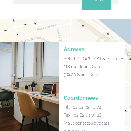
S'inscrire
Adresse
Selarl DUGOUJON & Associés
118 rue Jean Chatel
97400 Saint-Denis
Coordonnées
Tél : 02 62 92 36 72
Fax : 02 62 73 19 26
Mail :
contact@avocats-