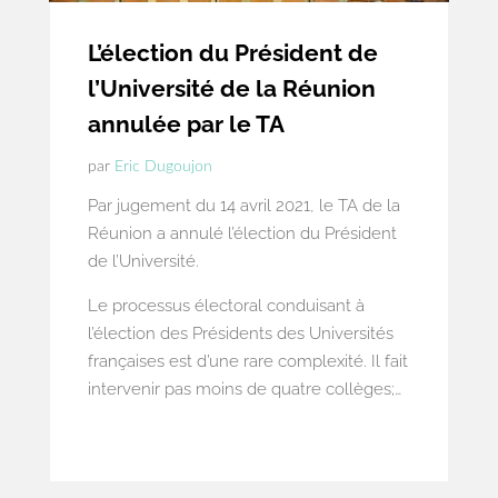
L’élection du Président de
l’Université de la Réunion
annulée par le TA
par
Eric Dugoujon
Par jugement du 14 avril 2021, le TA de la
Réunion a annulé l’élection du Président
de l’Université.
Le processus électoral conduisant à
l’élection des Présidents des Universités
françaises est d’une rare complexité. Il fait
intervenir pas moins de quatre collèges;
chacun désignant plusieurs représentants
au Conseil d’administration. Le conseil
d’administration ainsi constitué élit ensuite