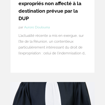
expropriés non affecté à la
destination prévue par la
DUP
par
Aurore Doulouma
L’actualité récente a mis en exergue, sur
l’île de la Réunion, un contentieux
particulièrement intéressant du droit de
l’expropriation : celui de l’indemnisation de
la perte de plus-value des biens
expropriés, non affectés à la destination
prévue par la Déclaration d’Utilité
Publique (DUP).